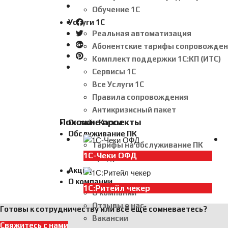
Обучение 1С
Услуги 1С
Реальная автоматизация
Абонентские тарифы сопровожден
Комплект поддержки 1С:КП (ИТС)
Сервисы 1С
Все Услуги 1С
Правила сопровождения
Антикризисный пакет
Похожие проекты
Онлайн Кассы
Обслуживание ПК
Тарифы на обслуживание ПК
1С-Чеки ОФД
Продукты Dr.Web
Акции
О компании
1С:Ритейл чекер
О компании
Отзывы о нас
Готовы к сотрудничеству или всё ещё сомневаетесь?
Вакансии
Свяжитесь с нами