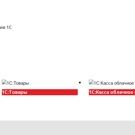
ия 1С
1С:Товары
1С:Касса облачное