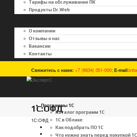
Тарифы на обслуживание ПК
Продукты Dr.Web
Акции
О компании
О компании
Отзывы о нас
Вакансии
Контакты
Свяжитесь с нами:
+7 (8634) 351-000
;
E-mail:
inf
Программы 1С
1С:ОФД
Каталог программ 1С
1С:ОФД
1С в Облаке
Как подобрать ПО 1С
Что нужно знать перед покупкой 1С