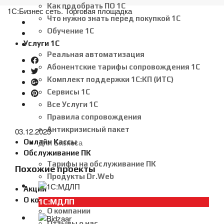
Как подобрать ПО 1С
1С:Бизнес сеть. Торговая площадка
Что нужно знать перед покупкой 1С
Обучение 1С
Услуги 1С
Реальная автоматизация
Абонентские тарифы сопровождения 1С
Комплект поддержки 1С:КП (ИТС)
Сервисы 1С
Все Услуги 1С
Правила сопровождения
Антикризисный пакет
03.12.2023
Для Бизнеса
Онлайн Кассы
Обслуживание ПК
Тарифы на обслуживание ПК
Похожие проекты
Продукты Dr.Web
Акции
О компании
1С:МДЛП
О компании
Отзывы о нас