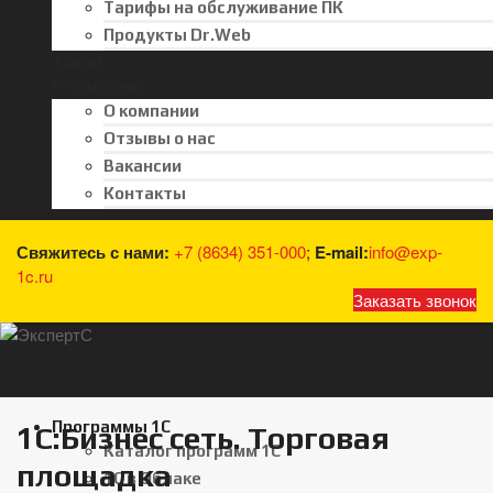
Тарифы на обслуживание ПК
Продукты Dr.Web
Акции
О компании
О компании
Отзывы о нас
Вакансии
Контакты
Свяжитесь с нами:
+7 (8634) 351-000
;
E-mail:
info@exp-
1c.ru
Заказать звонок
Программы 1С
1С:Бизнес сеть. Торговая
Каталог программ 1С
площадка
1С в Облаке