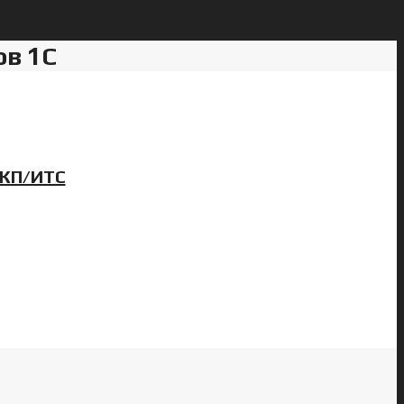
в 1С
:КП/ИТС