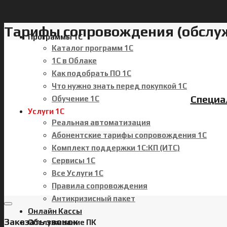
Тарифы сопровождения (обслу
Программы 1С
Каталог программ 1С
1С в Облаке
Как подобрать ПО 1С
Что нужно знать перед покупкой 1С
Специа
Обучение 1С
Услуги 1С
Реальная автоматизация
Абонентские тарифы сопровождения 1С
Комплект поддержки 1С:КП (ИТС)
Сервисы 1С
Все Услуги 1С
Правила сопровождения
Антикризисный пакет
Онлайн Кассы
Заказать звонок
Обслуживание ПК