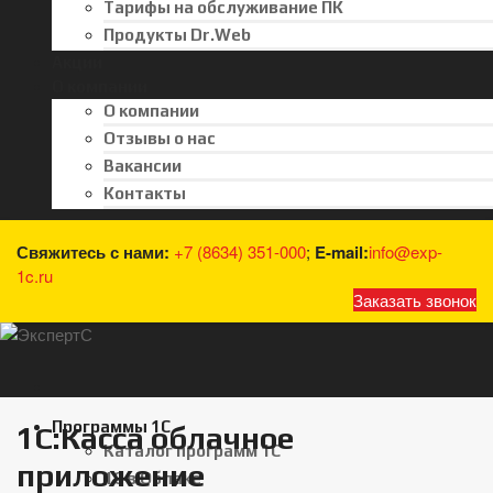
Тарифы на обслуживание ПК
Продукты Dr.Web
Акции
О компании
О компании
Отзывы о нас
Вакансии
Контакты
Свяжитесь с нами:
+7 (8634) 351-000
;
E-mail:
info@exp-
1c.ru
Заказать звонок
Программы 1С
1С:Касса облачное
Каталог программ 1С
приложение
1С в Облаке