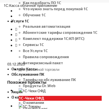
Как подобрать ПО 1С
1С:Касса облачное приложение
Что нужно знать перед покупкой 1С
Обучение 1С
Услуги 1С
Реальная автоматизация
Абонентские тарифы сопровождения 1С
Комплект поддержки 1С:КП (ИТС)
Сервисы 1С
Все Услуги 1С
Правила сопровождения
Антикризисный пакет
03.12.2023
Для розничной торговли
Онлайн Кассы
Обслуживание ПК
Тарифы на обслуживание ПК
Похожие проекты
Продукты Dr.Web
Акции
О компании
1С-Чеки ОФД
О компании
Отзывы о нас