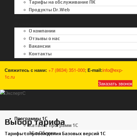
Тарифы на обслуживание ПК
Продукты Dr.Web
Акции
О компании
О компании
Отзывы о нас
Вакансии
Контакты
Свяжитесь с нами:
+7 (8634) 351-000
;
E-mail:
info@exp-
1c.ru
Заказать звонок
Программы 1С
Выбор тарифа
Каталог программ 1С
1С в Облаке
Тарифы сопровождения Базовых версий 1С