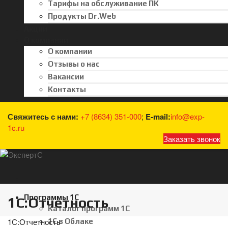
Тарифы на обслуживание ПК
Продукты Dr.Web
Акции
О компании
О компании
Отзывы о нас
Вакансии
Контакты
Свяжитесь с нами:
+7 (8634) 351-000
;
E-mail:
info@exp-
1c.ru
Заказать звонок
Программы 1С
1С:Отчетность
Каталог программ 1С
1С:Отчетность
1С в Облаке