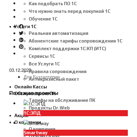
Как подобрать ПО 1С
Что нужно знать перед покупкой 1С
Обучение 1С
Услуги 1С
Реальная автоматизация
Абонентские тарифы сопровождения 1С
Комплект поддержки 1С:КП (ИТС)
Сервисы 1С
Все Услуги 1С
03.12.2023
Правила сопровождения
Для Бухгалтерии
Антикризисный пакет
Онлайн Кассы
Похожие проекты
Обслуживание ПК
Тарифы на обслуживание ПК
Продукты Dr.Web
1С:ЭПД
Акции
О компании
О компании
Smartway
Отзывы о нас