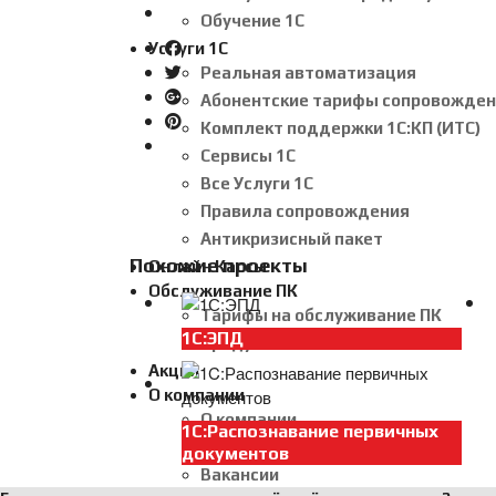
Обучение 1С
Услуги 1С
Реальная автоматизация
Абонентские тарифы сопровожден
Комплект поддержки 1С:КП (ИТС)
Сервисы 1С
Все Услуги 1С
Правила сопровождения
Антикризисный пакет
Похожие проекты
Онлайн Кассы
Обслуживание ПК
Тарифы на обслуживание ПК
1С:ЭПД
Продукты Dr.Web
Акции
О компании
О компании
1C:Распознавание первичных
Отзывы о нас
документов
Вакансии