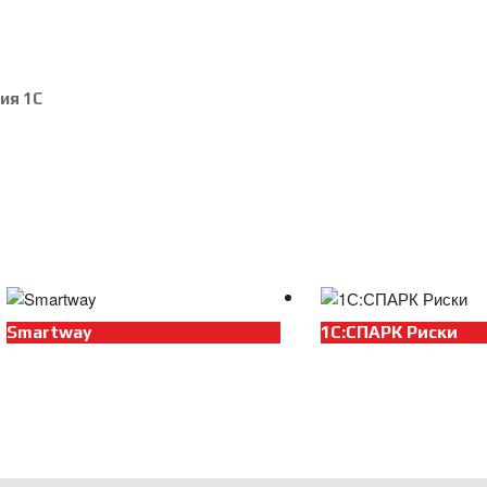
ия 1С
Smartway
1С:СПАРК Риски