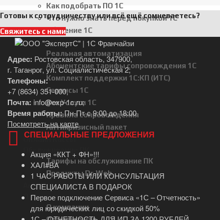
Как подобрать ПО 1С
Готовы к сотрудничеству или всё ещё сомневаетесь?
Что нужно знать перед покупкой 1С
Обучение 1С
Свяжитесь с нами
Услуги 1С
Реальная автоматизация
Адрес:
Ростовская область, 347900,
Абонентские тарифы сопровождения 1С
г. Таганрог, ул. Социалистическая 2;
Комплект поддержки 1С:КП (ИТС)
Телефоны:
Сервисы 1С
+7 (8634) 351-000
,
Почта:
info@exp-1c.ru
;
Все Услуги 1С
Время работы:
Пн-Пт с 9:00 до 18:00
Правила сопровождения
Посмотреть на карте
Антикризисный пакет
СПЕЦИАЛЬНЫЕ ПРЕДЛОЖЕНИЯ
Онлайн Кассы
Обслуживание ПК
Акция «ККТ + ФН»!!!
Тарифы на обслуживание ПК
ХАЛ#ВА
Продукты Dr.Web
1 ЧАС РАБОТЫ ИЛИ КОНСУЛЬТАЦИЯ
Акции
СПЕЦИАЛИСТА В ПОДАРОК
О компании
Первое подключение Сервиса «1С – Отчетность»
О компании
для юридических лиц со скидкой 50%
1С – ОТЧЕТНОСТЬ ДЛЯ ИП ЗА 1200 РУБЛЕЙ
Отзывы о нас