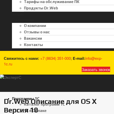
Тарифы на обслуживание ПК
Продукты Dr.Web
Акции
О компании
О компании
Отзывы о нас
Вакансии
Контакты
Свяжитесь с нами:
+7 (8634) 351-000
;
E-mail:
info@exp-
1c.ru
Заказать звонок
Программы 1С
Dr.Web Описание для OS X
Каталог программ 1С
Версия 10
1С в Облаке