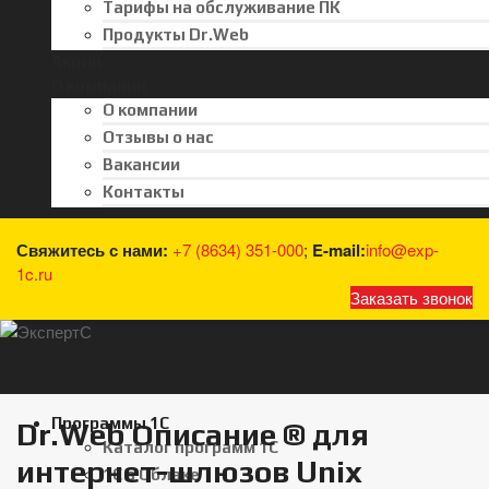
Тарифы на обслуживание ПК
Продукты Dr.Web
Акции
О компании
О компании
Отзывы о нас
Вакансии
Контакты
Свяжитесь с нами:
+7 (8634) 351-000
;
E-mail:
info@exp-
1c.ru
Заказать звонок
Программы 1С
Dr.Web Описание ® для
Каталог программ 1С
интернет-шлюзов Unix
1С в Облаке