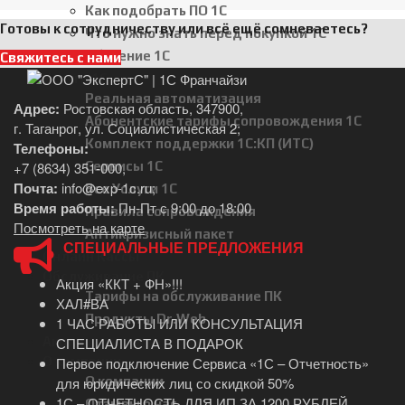
Как подобрать ПО 1С
Готовы к сотрудничеству или всё ещё сомневаетесь?
Что нужно знать перед покупкой 1С
Обучение 1С
Свяжитесь с нами
Услуги 1С
Реальная автоматизация
Адрес:
Ростовская область, 347900,
Абонентские тарифы сопровождения 1С
г. Таганрог, ул. Социалистическая 2;
Комплект поддержки 1С:КП (ИТС)
Телефоны:
Сервисы 1С
+7 (8634) 351-000
,
Почта:
info@exp-1c.ru
;
Все Услуги 1С
Время работы:
Пн-Пт с 9:00 до 18:00
Правила сопровождения
Посмотреть на карте
Антикризисный пакет
СПЕЦИАЛЬНЫЕ ПРЕДЛОЖЕНИЯ
Онлайн Кассы
Обслуживание ПК
Акция «ККТ + ФН»!!!
Тарифы на обслуживание ПК
ХАЛ#ВА
Продукты Dr.Web
1 ЧАС РАБОТЫ ИЛИ КОНСУЛЬТАЦИЯ
Акции
СПЕЦИАЛИСТА В ПОДАРОК
О компании
Первое подключение Сервиса «1С – Отчетность»
О компании
для юридических лиц со скидкой 50%
1С – ОТЧЕТНОСТЬ ДЛЯ ИП ЗА 1200 РУБЛЕЙ
Отзывы о нас