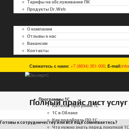
Тарифы на обслуживание ПК
Продукты Dr.Web
Акции
О компании
О компании
Отзывы о нас
Вакансии
Контакты
Свяжитесь с нами:
+7 (8634) 351-000
;
E-mail:
inf
Программы 1С
Полный прайс лист услу
Каталог программ 1С
1С в Облаке
Как подобрать ПО 1С
Готовы к сотрудничеству или всё ещё сомневаетесь?
Что нужно знать перед покупкой 1С