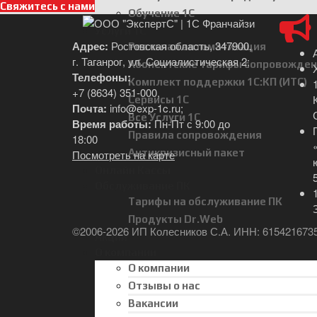
Свяжитесь с нами
Обучение 1С
Услуги 1С
Адрес:
Ростовская область, 347900,
Реальная автоматизация
г. Таганрог, ул. Социалистическая 2;
Абонентские тарифы сопровожден
Телефоны:
Комплект поддержки 1С:КП (ИТС)
+7 (8634) 351-000
,
Сервисы 1С
Почта:
info@exp-1c.ru
;
Все Услуги 1С
Время работы:
Пн-Пт с 9:00 до
Правила сопровождения
18:00
Антикризисный пакет
Посмотреть на карте
Онлайн Кассы
Обслуживание ПК
Тарифы на обслуживание ПК
Продукты Dr.Web
©2006-2026 ИП Колесников С.А. ИНН: 615421673
Акции
О компании
О компании
Отзывы о нас
Вакансии