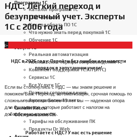
Программы 1С
НДС: Легкий переход и
Каталог программ 1С
безупречный учет. Эксперты
1С в Облаке
1С с 2006 года
Как подобрать ПО 1С
Что нужно знать перед покупкой 1С
Обучение 1С
Услуги 1С
Реальная автоматизация
НДС в 2026 году: Перейти без ошибок или навести
Абонентские тарифы сопровождения 1С
порядок в запутанном учете!
Комплект поддержки 1С:КП (ИТС)
Сервисы 1С
Все Услуги 1С
Если вы столкнулись с НДС — мы знаем решение и
Правила сопровождения
поможем Вам. Переход, автоматизация, срочная помощь по
сложным вопросам. Более 15 лет мы — надежная опора
Антикризисный пакет
для бухгалтеров, которые работают с налогом на
Онлайн Кассы
добавленную стоимость.
Обслуживание ПК
Тарифы на обслуживание ПК
Продукты Dr.Web
Работаете с НДС? У нас есть решение
Акции