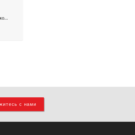
о...
житесь с нами