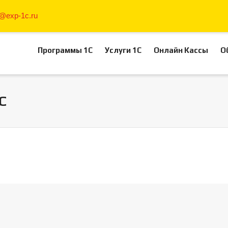
o@exp-1c.ru
Программы 1С
Услуги 1С
Онлайн Кассы
О
С