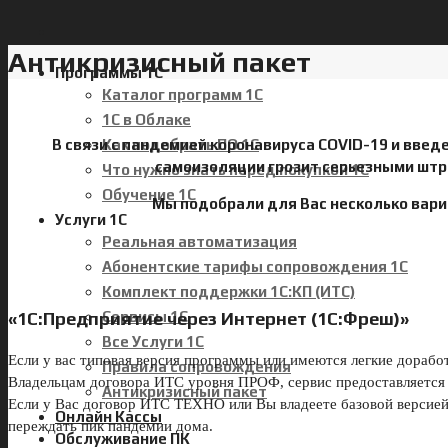
Антикризисный пакет
Программы 1С
Каталог программ 1С
1С в Облаке
Как подобрать ПО 1С
В связи с пандемией коронавируса COVID-19 и вве
самоизоляции грозит серьезными штра
Что нужно знать перед покупкой 1С
Обучение 1С
Мы подобрали для Вас несколько вариа
Услуги 1С
Реальная автоматизация
Абонентские тарифы сопровождения 1С
Комплект поддержки 1С:КП (ИТС)
Сервисы 1С
«1С:Предприятие через Интернет (1С:Фреш)»
Все Услуги 1С
Если у вас типовая версия программы или имеются легкие дораб
Правила сопровождения
Владельцам договора ИТС уровня ПРОФ, сервис предоставляется
Антикризисный пакет
Если у Вас договор ИТС ТЕХНО или Вы владеете базовой версией 
Онлайн Кассы
переждать пик пандемии дома.
Обслуживание ПК