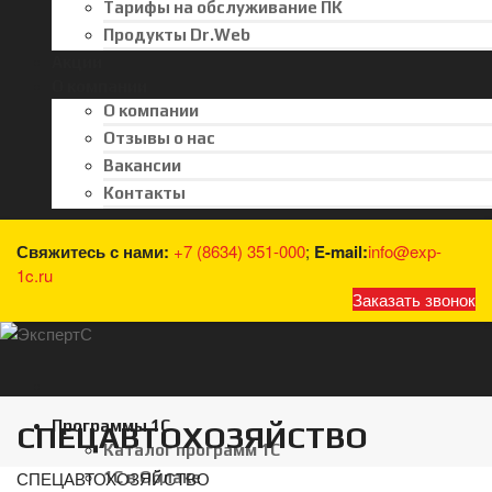
Тарифы на обслуживание ПК
Продукты Dr.Web
Акции
О компании
О компании
Отзывы о нас
Вакансии
Контакты
Свяжитесь с нами:
+7 (8634) 351-000
;
E-mail:
info@exp-
1c.ru
Заказать звонок
Программы 1С
СПЕЦАВТОХОЗЯЙСТВО
Каталог программ 1С
СПЕЦАВТОХОЗЯЙСТВО
1С в Облаке