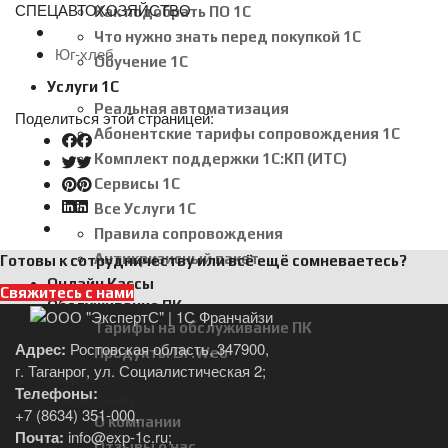
СПЕЦАВТОХОЗЯЙСТВО
Как подобрать ПО 1С
Что нужно знать перед покупкой 1С
Юг-хлеб
Обучение 1С
Услуги 1С
Реальная автоматизация
Поделиться этой страницей:
Абонентские тарифы сопровождения 1С
Комплект поддержки 1С:КП (ИТС)
Сервисы 1С
Все Услуги 1С
Правила сопровождения
Антикризисный пакет
Готовы к сотрудничеству или всё ещё сомневаетесь?
Онлайн Кассы
Свяжитесь с нами
Обслуживание ПК
Тарифы на обслуживание ПК
Адрес:
Ростовская область, 347900,
Продукты Dr.Web
г. Таганрог, ул. Социалистическая 2;
Акции
Телефоны:
О компании
+7 (8634) 351-000
,
О компании
Почта:
info@exp-1c.ru
;
Отзывы о нас