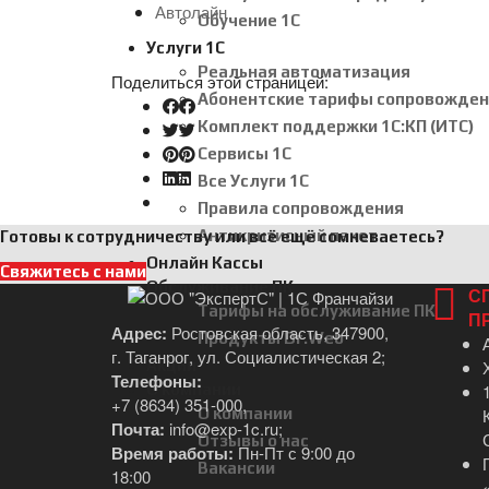
Автолайн
Обучение 1С
Услуги 1С
Реальная автоматизация
Поделиться этой страницей:
Абонентские тарифы сопровожден
Комплект поддержки 1С:КП (ИТС)
Сервисы 1С
Все Услуги 1С
Правила сопровождения
Антикризисный пакет
Готовы к сотрудничеству или всё ещё сомневаетесь?
Онлайн Кассы
Свяжитесь с нами
Обслуживание ПК
С
Тарифы на обслуживание ПК
П
Адрес:
Ростовская область, 347900,
Продукты Dr.Web
г. Таганрог, ул. Социалистическая 2;
Акции
Телефоны:
О компании
+7 (8634) 351-000
,
О компании
Почта:
info@exp-1c.ru
;
Отзывы о нас
Время работы:
Пн-Пт с 9:00 до
Вакансии
18:00