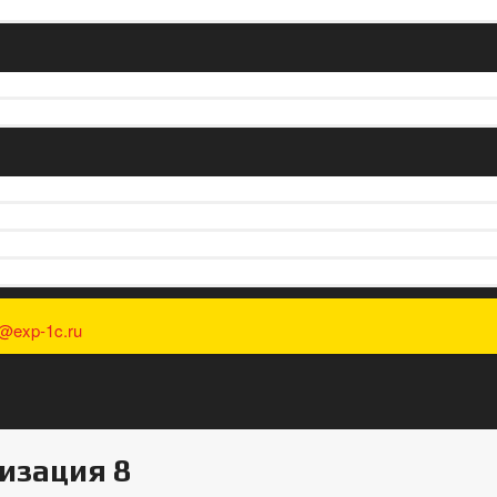
o@exp-1c.ru
изация 8