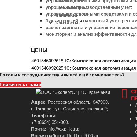
управление денежными средствами и в
упрощенный производственный учет
;
Отзывы о нас
управление основными средствами и 
Вакансии
бухгалтерский
и
налоговый учет
,
реглам
Контакты
расчет зарплаты
и
управление персона
мониторинг и анализ эффективности
дл
ЦЕНЫ
4601546092618
1С:Комплексная автоматизация
4601546092625
1С:Комплексная автоматизация 
Готовы к сотрудничеству или всё ещё сомневаетесь?
Свяжитесь с нами
С
П
Адрес:
Ростовская область, 347900,
г. Таганрог, ул. Социалистическая 2;
Телефоны:
+7 (8634) 351-000
,
Почта:
info@exp-1c.ru
;
Время работы:
Пн-Пт с 9:00 до