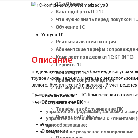
1С в Облаке
Как подобрать ПО 1С
Что нужно знать перед покупкой 1С
Обучение 1С
Услуги 1С
Реальная автоматизация
Абонентские тарифы сопровожден
Комплект поддержки 1С:КП (ИТС)
Описание
Сервисы 1С
В единой информационной базе ведется управленч
Все Услуги 1С
трудоемкость ведения учета за счет использова
Правила сопровождения
валюте, бухгалтерский и налоговый учет ведетс
Антикризисный пакет
Прикладное решение «1С:Комплексная автоматиз
Онлайн Кассы
задачи управления и учета:
Обслуживание ПК
Тарифы на обслуживание ПК
управление продажами
,
запасами и зак
Продукты Dr.Web
управление отношениями с клиентами 
ценообразование
;
Акции
оперативное ресурсное планирование
;
О компании
О компании