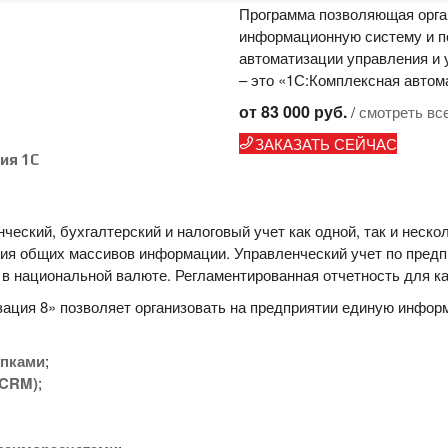
Программа позволяющая орга
информационную систему и п
автоматизации управления и 
– это «1С:Комплексная автом
от 83 000 руб.
/
смотреть вс
ЗАКАЗАТЬ СЕЙЧАС
ия 1С
еский, бухгалтерский и налоговый учет как одной, так и неско
ния общих массивов информации. Управленческий учет по пред
я в национальной валюте. Регламентированная отчетность для 
ация 8» позволяет организовать на предприятии единую инфо
упками
;
(CRM)
;