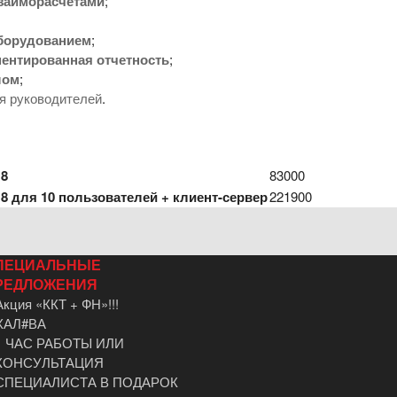
заиморасчетами
;
оборудованием
;
ентированная отчетность
;
лом
;
я руководителей
.
 8
83000
8 для 10 пользователей + клиент-сервер
221900
ПЕЦИАЛЬНЫЕ
РЕДЛОЖЕНИЯ
Акция «ККТ + ФН»!!!
ХАЛ#ВА
1 ЧАС РАБОТЫ ИЛИ
КОНСУЛЬТАЦИЯ
СПЕЦИАЛИСТА В ПОДАРОК