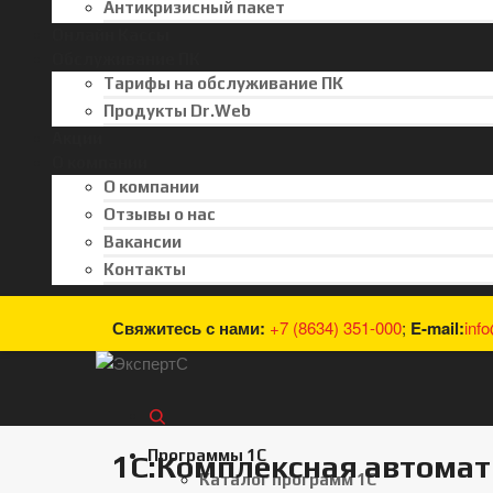
Антикризисный пакет
Онлайн Кассы
Обслуживание ПК
Тарифы на обслуживание ПК
Продукты Dr.Web
Акции
О компании
О компании
Отзывы о нас
Вакансии
Контакты
Свяжитесь с нами:
+7 (8634) 351-000
;
E-mail:
inf
Программы 1С
1С:Комплексная автомат
Каталог программ 1С