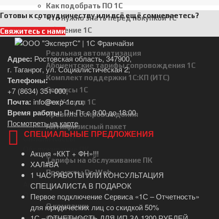
Как подобрать ПО 1С
Готовы к сотрудничеству или всё ещё сомневаетесь?
Что нужно знать перед покупкой 1С
Обучение 1С
Свяжитесь с нами
Услуги 1С
Реальная автоматизация
Адрес:
Ростовская область, 347900,
Абонентские тарифы сопровождения 1С
г. Таганрог, ул. Социалистическая 2;
Комплект поддержки 1С:КП (ИТС)
Телефоны:
Сервисы 1С
+7 (8634) 351-000
,
Почта:
info@exp-1c.ru
;
Все Услуги 1С
Время работы:
Пн-Пт с 9:00 до 18:00
Правила сопровождения
Посмотреть на карте
Антикризисный пакет
СПЕЦИАЛЬНЫЕ ПРЕДЛОЖЕНИЯ
Онлайн Кассы
Обслуживание ПК
Акция «ККТ + ФН»!!!
Тарифы на обслуживание ПК
ХАЛ#ВА
Продукты Dr.Web
1 ЧАС РАБОТЫ ИЛИ КОНСУЛЬТАЦИЯ
Акции
СПЕЦИАЛИСТА В ПОДАРОК
О компании
Первое подключение Сервиса «1С – Отчетность»
О компании
для юридических лиц со скидкой 50%
1С – ОТЧЕТНОСТЬ ДЛЯ ИП ЗА 1200 РУБЛЕЙ
Отзывы о нас