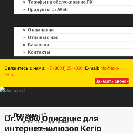
Тарифы на обслуживание ПК
Продукты Dr.Web
Акции
О компании
О компании
Отзывы о нас
Вакансии
Контакты
Свяжитесь с нами:
+7 (8634) 351-000
;
E-mail:
info@exp-
1c.ru
Заказать звонок
Программы 1С
Dr.Web® Описание для
Каталог программ 1С
интернет-шлюзов Kerio
1С в Облаке