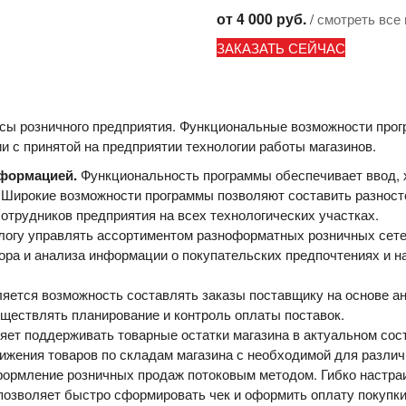
от 4 000 руб.
/
смотреть все
ЗАКАЗАТЬ СЕЙЧАС
ссы розничного предприятия. Функциональные возможности про
и с принятой на предприятии технологии работы магазинов.
формацией.
Функциональность программы обеспечивает ввод, 
 Широкие возможности программы позволяют составить разност
отрудников предприятия на всех технологических участках.
огу управлять ассортиментом разноформатных розничных сетей
ора и анализа информации о покупательских предпочтениях и 
ется возможность составлять заказы поставщику на основе ан
ществлять планирование и контроль оплаты поставок.
ет поддерживать товарные остатки магазина в актуальном сос
вижения товаров по складам магазина с необходимой для разли
ормление розничных продаж потоковым методом. Гибко настра
позволяет быстро сформировать чек и оформить оплату покупки