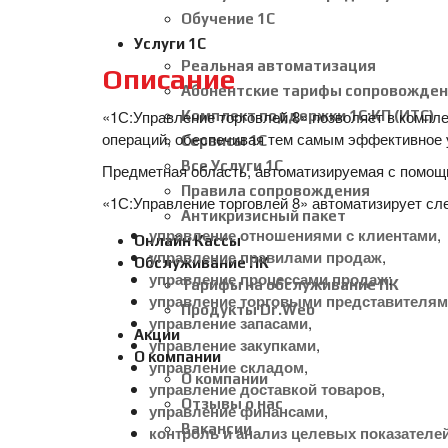
Обучение 1С
Услуги 1С
Реальная автоматизация
Описание
Абонентские тарифы сопровожден
«1С:Управление торговлей 8» позволяет в компле
Комплект поддержки 1С:КП (ИТС)
операций, обеспечивая тем самым эффективное 
Сервисы 1С
Все Услуги 1С
Предметная область, автоматизируемая с помощ
Правила сопровождения
«1С:Управление торговлей 8» автоматизирует с
Антикризисный пакет
управление отношениями с клиентами
,
Онлайн Кассы
управление правилами продаж
,
Обслуживание ПК
управление процессами продаж
:
Тарифы на обслуживание ПК
управление торговыми представителя
Продукты Dr.Web
управление запасами
,
Акции
управление закупками
,
О компании
управление складом
,
О компании
управление доставкой товаров
,
Отзывы о нас
управление финансами
,
Вакансии
контроль и анализ целевых показателе