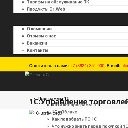
Тарифы на обслуживание ПК
Продукты Dr.Web
Акции
О компании
О компании
Отзывы о нас
Вакансии
Контакты
Свяжитесь с нами:
+7 (8634) 351-000
;
E-mail:
inf
Программы 1С
1С:Управление торговлей
Каталог программ 1С
1С в Облаке
Как подобрать ПО 1С
Что нужно знать перед покупкой 1С