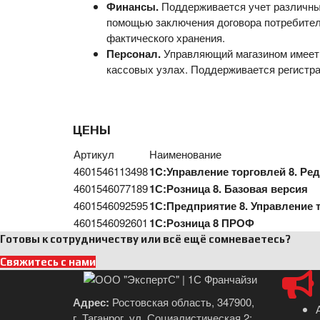
Финансы.
Поддерживается учет различных
помощью заключения договора потребител
фактического хранения.
Персонал.
Управляющий магазином имеет в
кассовых узлах. Поддерживается регистр
ЦЕНЫ
Артикул
Наименование
4601546113498
1C:Управление торговлей 8. Ред
4601546077189
1С:Розница 8. Базовая версия
4601546092595
1С:Предприятие 8. Управление 
4601546092601
1С:Розница 8 ПРОФ
Готовы к сотрудничеству или всё ещё сомневаетесь?
Свяжитесь с нами
Адрес:
Ростовская область, 347900,
г. Таганрог, ул. Социалистическая 2;