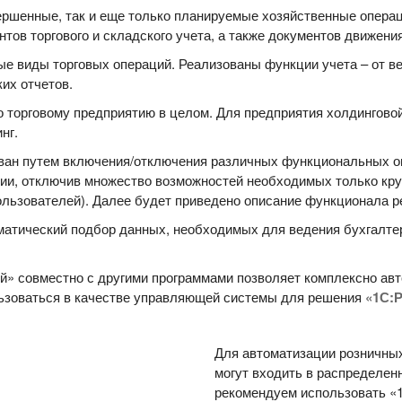
вершенные, так и еще только планируемые хозяйственные операц
тов торгового и складского учета, а также документов движени
ые виды торговых операций. Реализованы функции учета – от в
их отчетов.
о торговому предприятию в целом. Для предприятия холдингово
нг.
ван путем включения/отключения различных функциональных о
ции, отключив множество возможностей необходимых только к
ользователей). Далее будет приведено описание функционала р
матический подбор данных, необходимых для ведения бухгалтер
» совместно с другими программами позволяет комплексно авт
ьзоваться в качестве управляющей системы для решения
«1С:Р
Для автоматизации розничных 
могут входить в распределен
рекомендуем использовать «1