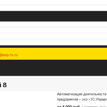
o@exp-1c.ru
 8
Автоматизация деятельности
предприятия – это «1С:Управл
от 4 000 руб.
/
смотреть все